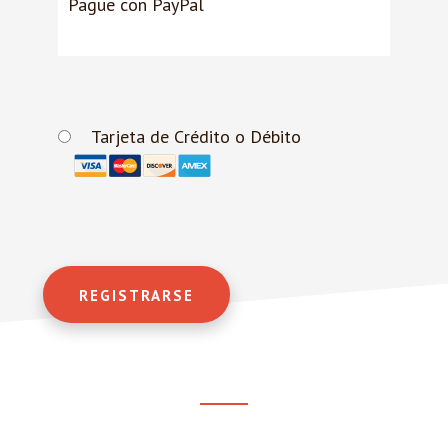
Pague con PayPal
Tarjeta de Crédito o Débito
No val
Reader
Footer