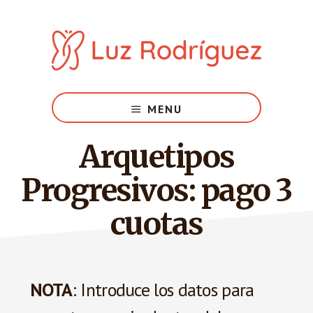
Skip
Skip
Reconocer
to
to
Main
tu
content
footer
Potencial
navigation
MENU
Arquetipos
Progresivos: pago 3
cuotas
NOTA
: Introduce los datos para